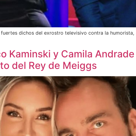
ertes dichos del exrostro televisivo contra la humorista,
o Kaminski y Camila Andrade p
nato del Rey de Meiggs